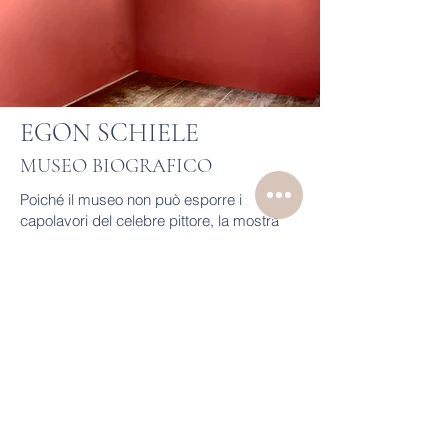
EGON SCHIELE
MUSEO BIOGRAFICO
Poiché il museo non può esporre i
capolavori del celebre pittore, la mostra
principale è dedicata alla sua biografia.
Viene presentata una ricostruzione virtuale
del viaggio intrapreso dalla storica dell’arte
Alessandra Comini in Bassa Austria.
Alessandra, allora una giovane
studentessa di arte proveniente dal Texas,
arrivò in Austria negli anni Sessanta. Iniziò
a svolgere ricerche approfondite su Egon
Schiele e incontrò le sue sorelle. Riuscì a
intervistare Melanie e Gerti e a scoprire